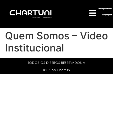
Construtora
Incorporadora
Nosso
|
|
|
Empreendi
Propósi
Quem Somos – Video
Institucional
TODOS OS DIREITOS RESERVADOS A
@Grupo Chartuni